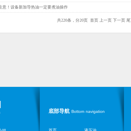
注意！设备新加导热油一定要煮油操作
共220条，分20页 首页 上一页
下一页
尾
底部导航
Bottom navigation
首页
液压油
谭小姐